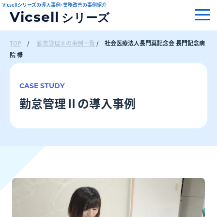
Vicsellシリーズの導入事例・業務改善の事例紹介
Vicsell
シリーズ
TOP
/
勤怠管理Ⅱの事例一覧
/
社会医療法人長門莫記念会 長門記念病
院 様
CASE STUDY
勤怠管理Ⅱの導入事例