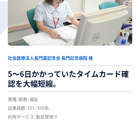
社会医療法人長門莫記念会 長門記念病院 様
5〜6日かかっていたタイムカード確
認を大幅短縮。
業種：
医療・福祉
従業員数：
101~500名
利用サービス：
勤怠管理Ⅱ