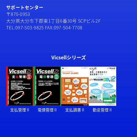
サポートセンター
〒870-0953
大分県大分市下郡東1丁目6番30号 SCPビル2F
TEL:097-503-9825 FAX:097-504-7708
Vicsellシリーズ
支払管理Ⅱ
電債管理Ⅱ
支払調書Ⅱ
勤怠管理Ⅱ