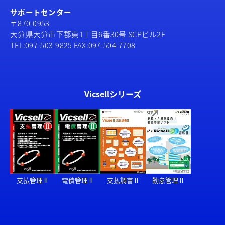
サポートセンター
〒870-0953
大分県大分市下郡東1丁目6番30号 SCPビル2F
TEL:097-503-9825 FAX:097-504-7708
Vicsellシリーズ
支払管理Ⅱ
電債管理Ⅱ
支払調書Ⅱ
勤怠管理Ⅱ